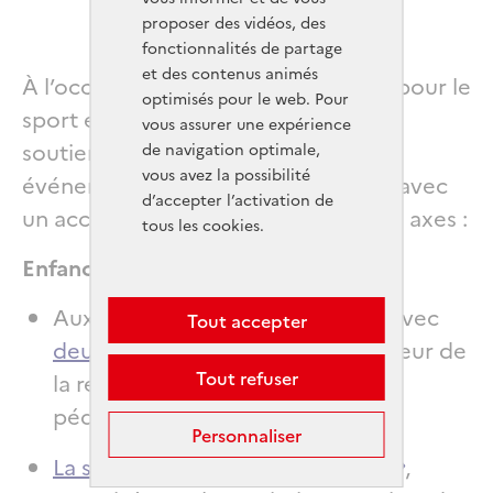
proposer des vidéos, des
fonctionnalités de partage
et des contenus animés
À l’occasion de cette année unique pour le
optimisés pour le web. Pour
sport en France, la Fondation ENGIE
vous assurer une expérience
soutiendra de nombreux projets et
de navigation optimale,
vous avez la possibilité
événements d’envergure nationale, avec
d’accepter l’activation de
un accent particulier sur trois grands axes :
tous les cookies.
Enfance
Aux côtés d’Imagine For Margo, avec
Tout accepter
deux courses solidaires
en faveur de
Tout refuser
la recherche contre les cancers
pédiatriques.
Personnaliser
La semaine du sport à l’hôpital
,