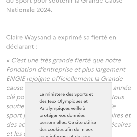
Nationale 2024.
Claire Waysand a exprimé sa fierté en
déclarant :
« C’est une très grande fierté que notre
Fondation d’entreprise et plus largement
ENGIE rejoigne officiellement la Grande
cause nationale du Sport dans cette année
Le ministère des Sports et
clé pour le monde sportif français. Nous
des Jeux Olympiques et
soutiendrons tout particulièrement le
Paralympiques veille à
sport pour tous, dans tous les territoires et
protéger vos données
personnelles. Ce site utilise
des actions en faveur des publics précaires
des cookies afin de mieux
et les enfants hospitalisés. »
vous informer et de vous