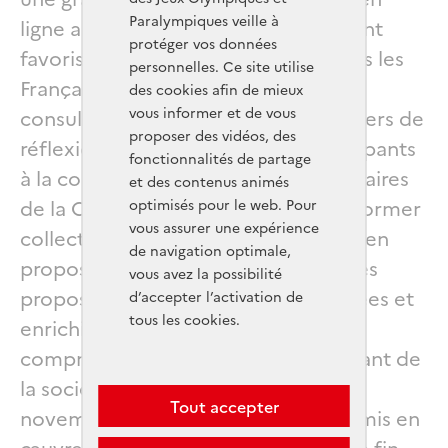
Paralympiques veille à
ligne autour de la question “Comment
protéger vos données
favoriser la pratique sportive de tous les
personnelles. Ce site utilise
Français en 2024 et après ?”. Cette
des cookies afin de mieux
vous informer et de vous
consultation sera suivie par des ateliers de
proposer des vidéos, des
réflexion en avril 2024, où les participants
fonctionnalités de partage
à la consultation ainsi que les partenaires
et des contenus animés
de la Cause se réuniront pour transformer
optimisés pour le web. Pour
vous assurer une expérience
collectivement les idées prioritaires en
de navigation optimale,
propositions d'actions concrètes. Ces
vous avez la possibilité
propositions seront ensuite examinées et
d’accepter l’activation de
tous les cookies.
enrichies afin de créer un plan
comprenant de 6 à 10 actions émanant de
la société civile, qui sera dévoilé en
Tout accepter
novembre 2024. Ce plan sera enfin mis en
œuvre à l'échelle nationale jusqu'à la fin