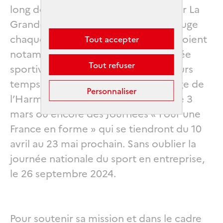
long de l’année, le message porté par La
Grande Cause Nationale 2024 : « Bouge
chaque jour ! ». Pour ce faire, ils prévoient
Tout accepter
notamment de structurer cette année
Tout refuser
sportive par l’organisation de plusieurs
temps forts et événements, à l’image de
Personnaliser
l’Harmonie Mutuelle Semi de Paris le 3
mars ou encore des Journées « Pour une
France en forme » qui se tiendront du 10
avril au 23 mai prochain. Sans oublier la
journée nationale du sport en entreprise,
le 26 septembre 2024.
Pour soutenir sa mission et dans le cadre