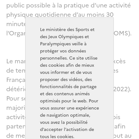
public possible à la pratique d’une activité
physique quotidienne d’au moins 30
minutes, tel que le recommande
Le ministère des Sports et
l’Organisation Mondiale de la Santé (OMS).
des Jeux Olympiques et
Paralympiques veille à
protéger vos données
personnelles. Ce site utilise
Le manque d’activité physique et l’excès
des cookies afin de mieux
de temps passé assis expose 95 % des
vous informer et de vous
Français à un risque majeur de
proposer des vidéos, des
fonctionnalités de partage
détérioration de leur santé (ANSES, 2022).
et des contenus animés
Pour sensibiliser et encourager une
optimisés pour le web. Pour
majorité de Français à pratiquer une
vous assurer une expérience
de navigation optimale,
activité physique quotidienne, les trois
vous avez la possibilité
partenaires ont décidé de s’associer afin
d’accepter l’activation de
de mettre en lumière et faire vivre, tout au
tous les cookies.