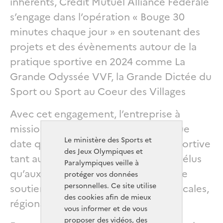
inhérents, Crédit Mutuel Alliance Fédérale
s’engage dans l’opération « Bouge 30
minutes chaque jour » en soutenant des
projets et des évènements autour de la
pratique sportive en 2024 comme La
Grande Odyssée VVF, la Grande Dictée du
Sport ou Sport au Coeur des Villages
Avec cet engagement, l’entreprise à
mission prolonge le soutien de longue
Le ministère des Sports et
date qu’elle apporte à la pratique sportive
des Jeux Olympiques et
tant auprès de ses collaborateurs et élus
Paralympiques veille à
qu’aux côtés de la société à travers le
protéger vos données
personnelles. Ce site utilise
soutien aux associations sportives locales,
des cookies afin de mieux
régionales et nationales.
vous informer et de vous
proposer des vidéos, des