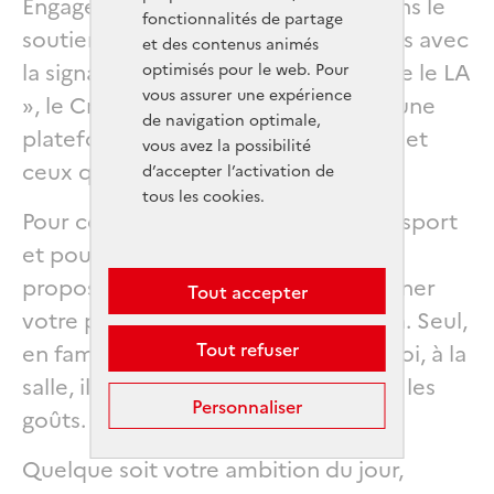
Engagé par ailleurs depuis 20 ans dans le
fonctionnalités de partage
soutien aux manifestations musicales avec
et des contenus animés
la signature « Le Crédit Mutuel donne le LA
optimisés pour le web. Pour
vous assurer une expérience
», le Crédit Mutuel a imaginé RIFFX, une
de navigation optimale,
plateforme réunissant ceux qui font et
vous avez la possibilité
ceux qui aiment la musique.
d’accepter l’activation de
tous les cookies.
Pour combiner engagement pour le sport
et pour la musique, le Crédit Mutuel
propose 10 playlists pour accompagner
Tout accepter
votre pratique sportive au quotidien. Seul,
en famille, motivé, démotivé, chez soi, à la
Tout refuser
salle, il y en a pour tous et pour tous les
Personnaliser
goûts.
Quelque soit votre ambition du jour,