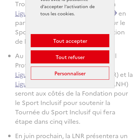
Trophée du Vivre Ensemble par la
d’accepter l’activation de
Ligue de Football Professionnel
en
tous les cookies.
partenariat avec la Fondation pour le
Sport Inclusif et avec la participation
de la Licra.
Tout accepter
Au printemps, la Ligue de Football
Tout refuser
Professionnel (LFP), la
Ligue Nationale de Rugby
(LNR) et la
Personnaliser
Ligue Nationale de Handball
(LNH)
seront aux côtés de la Fondation pour
le Sport Inclusif pour soutenir la
Tournée du Sport Inclusif qui fera
étape dans cinq villes.
En juin prochain, la LNR présentera un