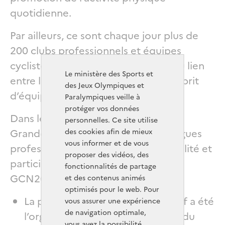
quotidienne.
Par ailleurs, ce sont chaque jour plus de
200 clubs professionnels et équipes
cyclistes qui permettent de créer du lien
Le ministère des Sports et
entre les individus et de diffuser l’esprit
des Jeux Olympiques et
d’équipe à travers toute la France.
Paralympiques veille à
protéger vos données
Dans le cadre du partenariat avec la
personnelles. Ce site utilise
Grande Cause Nationale 2024, les ligues
des cookies afin de mieux
vous informer et de vous
professionnelles donnent de la visibilité et
proposer des vidéos, des
participent à des actions labellisées
fonctionnalités de partage
GCN2024 tout au long de l’année :
et des contenus animés
optimisés pour le web. Pour
La première étape de ce dispositif a été
vous assurer une expérience
de navigation optimale,
l’organisation le 3 janvier dernier du
vous avez la possibilité