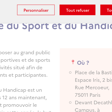
Personnaliser
Tout refuser
To
e du Sport et du Handi
poser au grand public
sportives et de sports
Où ?
ivités situé afin de
Place de la Basti
nts et participantes.
Espace Iris, 2 bi
Rue Mercoeur,
u Handicap est un
75011 Paris
 12 ans maintenant,
Devant Decath
 et promouvoir le
Campus, à