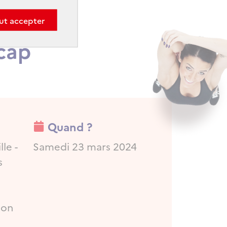
ut accepter
cap
Quand ?
lle -
Samedi 23 mars 2024
s
lon