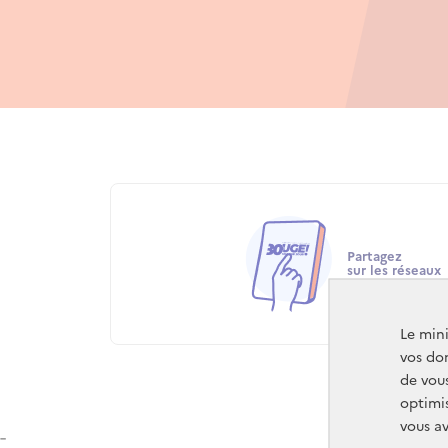
Partagez
sur les réseaux
Le mini
vos don
de vou
optimi
vous av
-