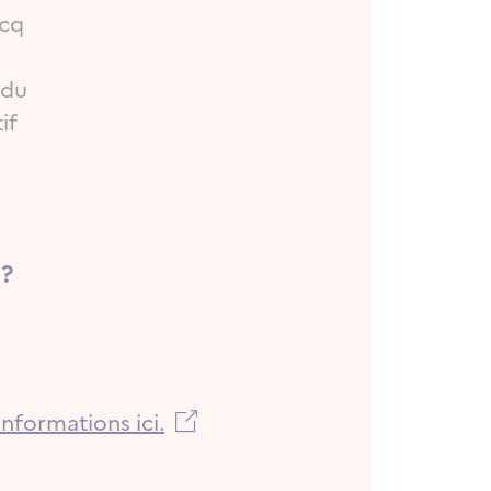
scq
 du
if
à
 ?
nformations ici.