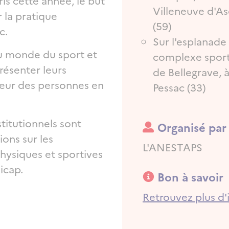
ris cette année, le but
Villeneuve d'A
 la pratique
(59)
c.
Sur l'esplanade
u monde du sport et
complexe sport
résenter leurs
de Bellegrave, 
aveur des personnes en
Pessac (33)
titutionnels sont
Organisé par
ions sur les
Organisé par ?
L'ANESTAPS
physiques et sportives
dicap.
Bon à savoir
Bon à savoir
Retrouvez plus d'i