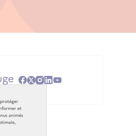
uge
Facebook
X
Instagram
Linkedin
Youtube
 protéger
informer et
enus animés
ptimale,