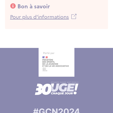
Bon à savoir
Bon à savoir
Pour plus d'informations
Autres informations
Autres informations
Porté par
#GCN2024