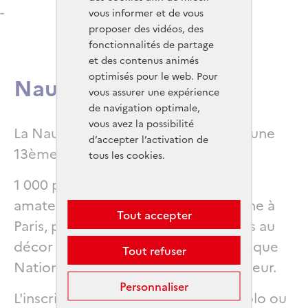
-
vous informer et de vous
proposer des vidéos, des
fonctionnalités de partage
et des contenus animés
optimisés pour le web. Pour
Nautic Paddle
Titre
vous assurer une expérience
de navigation optimale,
vous avez la possibilité
Texte riche
La Nautic Paddle est de retour avec une
d’accepter l’activation de
13ème édition !
tous les cookies.
1 000 participants, professionnels et
amateurs, seront attendus sur la Seine à
Tout accepter
Paris, pour un tout nouveau parcours au
décor d’exception, entre la Bibliothèque
Tout refuser
Nationale de France et l'Ile de Monsieur.
Personnaliser
L'inscription pourra s'effectuer en solo ou