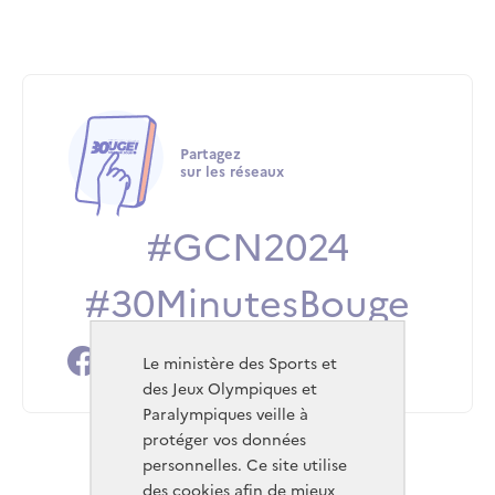
Partagez
sur les réseaux
#GCN2024
#30MinutesBouge
Facebook
X
Instagram
Linkedin
Youtube
Le ministère des Sports et
des Jeux Olympiques et
Paralympiques veille à
protéger vos données
personnelles. Ce site utilise
des cookies afin de mieux