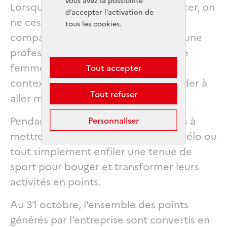
Lorsque l’on est touchée par un cancer, on
d’accepter l’activation de
ne cesse pas pour autant d’être une
tous les cookies.
compagne, une mère, une sportive, une
professionnelle, une citoyenne… Une
femme, tout simplement ! Dans ce
Tout accepter
contexte, bouger peut largement aider à
Tout refuser
aller mieux.
Pendant un mois, incitez vos équipes à
Personnaliser
mettre leurs baskets, se déplacer à vélo ou
tout simplement enfiler une tenue de
sport pour bouger et transformer leurs
activités en points.
Au 31 octobre, l'ensemble des points
générés par l'entreprise sont convertis en