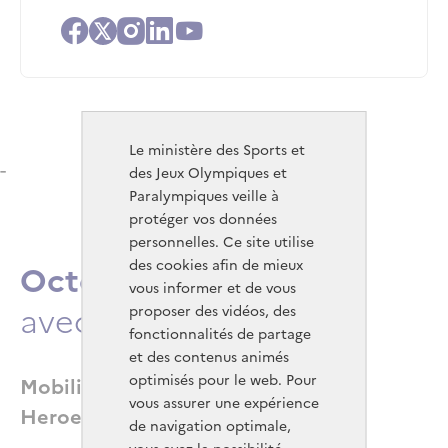
Facebook
X
Instagram
Linkedin
Youtube
Le ministère des Sports et
-
des Jeux Olympiques et
Paralympiques veille à
protéger vos données
personnelles. Ce site utilise
des cookies afin de mieux
Octobre Rose
Titre
vous informer et de vous
avec United Heroes
proposer des vidéos, des
fonctionnalités de partage
et des contenus animés
optimisés pour le web. Pour
Texte riche
Mobilisez vos équipes avec United
vous assurer une expérience
Heroes et RoseUp
de navigation optimale,
vous avez la possibilité