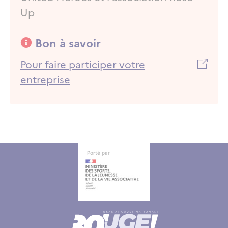
Up
Bon à savoir
Bon à savoir
Pour faire participer votre
entreprise
Autres informations
Autres informations
Porté par