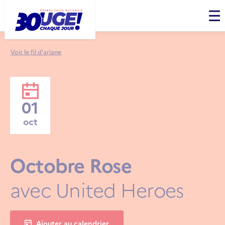
Panneau de gestion des cookies
Men
Voir le fil d’ariane
01
oct
Octobre Rose
avec United Heroes
Ajouter au calendrier