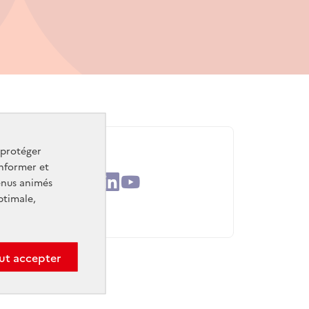
 protéger
informer et
uge
Facebook
X
Instagram
Linkedin
Youtube
enus animés
ptimale,
ut accepter