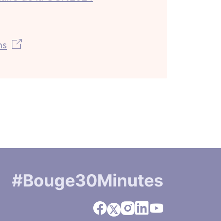
ns
#Bouge30Minutes
Facebook
Instagram
Linkedin
Youtube
X