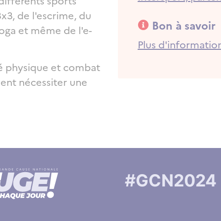
différents sports
3x3, de l'escrime, du
Bon à savoir
yoga et même de l'e-
Bon à savoir
Plus d'informatio
ité physique et combat
vent nécessiter une
ons
ons
#GCN2024