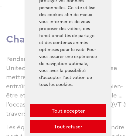
protéger vos données
-
personnelles. Ce site utilise
des cookies afin de mieux
vous informer et de vous
proposer des vidéos, des
Challenge QVT 2024
Titre
fonctionnalités de partage
et des contenus animés
optimisés pour le web. Pour
vous assurer une expérience
Texte riche
Pendant deux semaines, Trainme et
de navigation optimale,
United Heroes invitent les salariés à se
vous avez la possibilité
mettre dans la peau des athlètes :
d’accepter l’activation de
tous les cookies.
entraînements physiques, activités bien-
être et relaxante, préparation mentale …
l’occasion de traiter les sujets de la QVT à
Tout accepter
travers un prisme original.
Les équipes auront l’occasion de prendre
Tout refuser
part à un grand challenge intra-entreprise