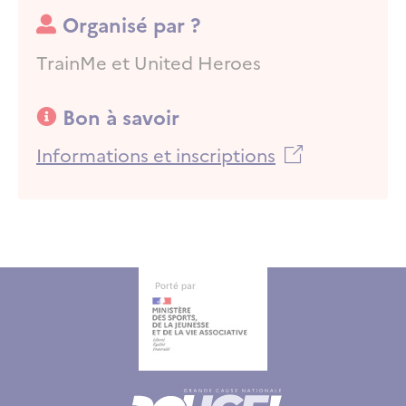
Organisé par ?
Organisé par ?
TrainMe et United Heroes
Bon à savoir
Bon à savoir
Informations et inscriptions
Autres informations
Autres informations
Porté par