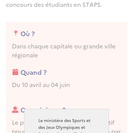
concours des étudiants en STAPS.
Où ?
Dans chaque capitale ou grande ville
régionale
Quand ?
Du 10 avril au 04 juin
Organisé par ?
Le ministère des Sports et
Organisé par ?
Le pilotage est assuré par le collectif
des Jeux Olympiques et
pour une France en forme, présidé par