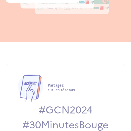
Partagez
sur les réseaux
#GCN2024
#30MinutesBouge