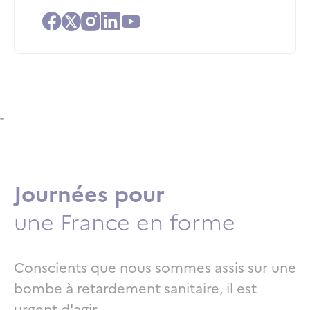
Facebook
X
Instagram
Linkedin
Youtube
-
Journées pour
Titre
une France en forme
Texte riche
Conscients que nous sommes assis sur une
bombe à retardement sanitaire, il est
urgent d'agir.