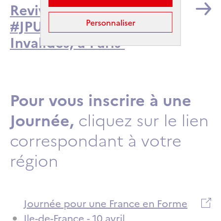
Revivez la première
#JPUFEF le 10 avril aux
Personnaliser
Invalides, à Paris
Pour vous inscrire à une
Journée,
cliquez sur le lien
correspondant à votre
région
Journée pour une France en Forme
Ile-de-France - 10 avril