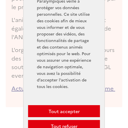
Paralympiques veille à
le professeur François Carré.
protéger vos données
personnelles. Ce site utilise
L'animation et la coordination sont
des cookies afin de mieux
également réalisées grâce à l'aide de
vous informer et de vous
proposer des vidéos, des
l'ANESTAPS.
fonctionnalités de partage
et des contenus animés
L'organisation reçoit enfin le concours
optimisés pour le web. Pour
des DRAJES et des ARS, ainsi que le
vous assurer une expérience
soutien de Harmonie Mutuelle et GL
de navigation optimale,
vous avez la possibilité
events.
d’accepter l’activation de
tous les cookies.
Actualités - Pour une France en forme
Tout accepter
Tout refuser